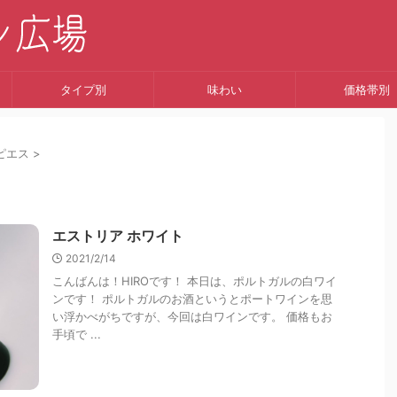
タイプ別
味わい
価格帯別
ピエス
>
エストリア ホワイト
2021/2/14
こんばんは！HIROです！ 本日は、ポルトガルの白ワイ
ンです！ ポルトガルのお酒というとポートワインを思
い浮かべがちですが、今回は白ワインです。 価格もお
手頃で ...