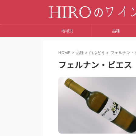
地域別
品種
HOME
>
品種
>
白ぶどう
>
フェルナン・
フェルナン・ピエス