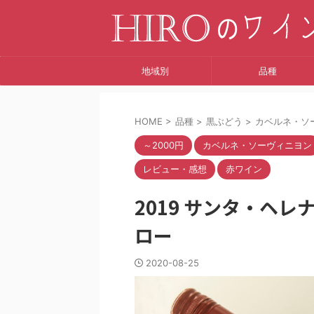
地域別
品種
HOME
>
品種
>
黒ぶどう
>
カベルネ・ソ
～2000円
カベルネ・ソーヴィニヨン
レビュー・感想
赤ワイン
2019 サンタ・ヘ
ロー
2020-08-25