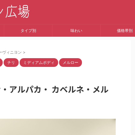
タイプ別
味わい
価格帯別
ーヴィニヨン
>
チリ
ミディアムボディ
メルロー
レナ・アルパカ・ カベルネ・メル