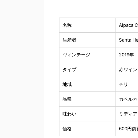
名称
Alpaca C
生産者
Santa H
ヴィンテージ
2019年
タイプ
赤ワイン
地域
チリ
品種
カベルネ
味わい
ミディア
価格
600円前